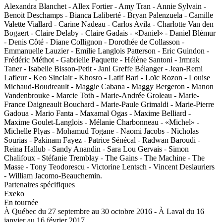
Alexandra Blanchet - Allex Fortier - Amy Tran - Annie Sylvain -
Benoit Deschamps - Bianca Laliberté - Bryan Palenzuela - Camille
Valette Viallard - Carine Nadeau - Carlos Avila - Charlotte Van den
Bogaert - Claire Delaby - Claire Gadais - «Daniel» - Daniel Blémur
- Denis Côté - Diane Collignon - Dorothée de Collasson -
Emmanuelle Lauzier - Emilie Langlois Patterson - Eric Guindon -
Frédéric Méthot - Gabrielle Paquette - Hélène Santoni - Irmrak
Taner - Isabelle Bisson-Petit - Jani Greffe Bélanger - Jean-Remi
Lafleur - Keo Sinclair - Khosro - Latif Bari - Loïc Rozon - Louise
Michaud-Boudreault - Maggie Cabana - Maggy Bergeron - Manon
Vandenbrouke - Marcie Toth - Marie-Andrée Groleau - Marie-
France Daigneault Bouchard - Marie-Paule Grimaldi - Marie-Pierre
Gadoua - Mario Fanta - Maxamal Ogas - Maxime Belliard -
Maxime Goulet-Langlois - Mélanie Charbonneau - «Michel» -
Michelle Plyas - Mohamud Togane - Naomi Jacobs - Nicholas
Sourias - Pakinam Fayez - Patrice Sénécal - Radwan Baroudi -
Reina Hallub - Sandy Anandin - Sara Lou Gervais - Simon
Chalifoux - Stéfanie Tremblay - The Gains - The Machine - The
Masse - Tony Teodorescu - Victorine Lentsch - Vincent Deslauriers
- William Jacomo-Beauchemin.
Partenaires spécifiques
Exeko
En tournée
À Québec du 27 septembre au 30 octobre 2016 - À Laval du 16
janvier au 16 février 2017