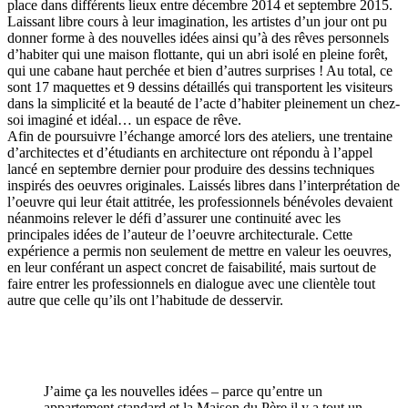
place dans différents lieux entre décembre 2014 et septembre 2015.
Laissant libre cours à leur imagination, les artistes d’un jour ont pu
donner forme à des nouvelles idées ainsi qu’à des rêves personnels
d’habiter qui une maison flottante, qui un abri isolé en pleine forêt,
qui une cabane haut perchée et bien d’autres surprises ! Au total, ce
sont 17 maquettes et 9 dessins détaillés qui transportent les visiteurs
dans la simplicité et la beauté de l’acte d’habiter pleinement un chez-
soi imaginé et idéal… un espace de rêve.
Afin de poursuivre l’échange amorcé lors des ateliers, une trentaine
d’architectes et d’étudiants en architecture ont répondu à l’appel
lancé en septembre dernier pour produire des dessins techniques
inspirés des oeuvres originales. Laissés libres dans l’interprétation de
l’oeuvre qui leur était attitrée, les professionnels bénévoles devaient
néanmoins relever le défi d’assurer une continuité avec les
principales idées de l’auteur de l’oeuvre architecturale. Cette
expérience a permis non seulement de mettre en valeur les oeuvres,
en leur conférant un aspect concret de faisabilité, mais surtout de
faire entrer les professionnels en dialogue avec une clientèle tout
autre que celle qu’ils ont l’habitude de desservir.
J’aime ça les nouvelles idées – parce qu’entre un
appartement standard et la Maison du Père il y a tout un