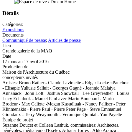
Détails
Catégories:
Expositions
Documents
Communiqué de presse
;
Articles de presse
Lieu
Grande galerie de la MAQ
Date
17 mars au 17 avril 2016
Production de
Maison de l'Architecture du Québec
concepteurs invités
Artistes: Bruno Rather - Claude Laviolette - Edgar Locke «Pancho»
- Elisapie Yuliusie Salluit - Georges Gagné - Jeannie Malaiya
Annanack - John Loft - Joshua Snowball - Lee Greyfeather - Louisa
Lucy Echalook - Marcel Paul avec Mario Bouchard - Mario
Brodeur - Max Calixte -Megan Kasudluak - Nancy Palliser - Peter
Klinmenakis - Pierre Paul - Pierre Peter Page - Steve Emmanuel
Giondaux - Terry Weaymouth - Veronique Quintal - Yan Payette
Équipe de projet
Suzanne Doucet et Colleen Lashuk, commissaires; Architectes,
bénévoles, médiateurs d'Exeko: Adrana Torres - Aldo Aranza -