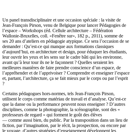
Un panel transdisciplinaire et une occasion spéciale : la visite de
Jean-François Pirson, venu de Belgique pour lancer Pédagogies de
l’espace – Workshops (éd. Cellule architecture – Fédération
Wallonie-Bruxelles, coll. «Fenêtre sur», 182 p., 2011), somme de
ses 20 ans d’ateliers en pédagogie atypique. Ce sera l’occasion de se
demander : Qu’est-ce qui manque aux formations classiques
d’aujourd’hui, en architecture et design, pour éduquer les étudiants,
leur ouvrir les yeux et les sens sur le cadre bâti qui les environne,
avant qu’à leur tour ils ne le façonnent ? Quelles seraient les
meilleures manières de faire prendre conscience d’un espace, de
l’appréhender et de l’apprivoiser ? Comprendre et enseigner l’espace
et, partant, l’architecture, ça se fait mieux par le corps ou par l’esprit
?
Certains pédagogues hors-normes, tels Jean-François Pirson,
utilisent le corps comme matériau de travail et d’analyse. Qu’est-ce
que la danse ou la performance peuvent nous enseigner ? D’autres
disciplines, comme la photographie, la scénographie, sont des «
professeurs de regard » qui forment le goût des élèves
— comme aussi bien, du public. Par la transposition dans un lieu de
fiction, par l’imagination, par le récit, la prospection, ou encore par
le voyage, d’autres stratégies d’enseignement développent les