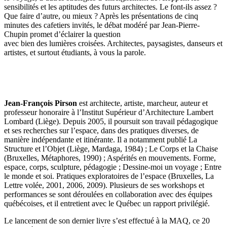
sensibilités et les aptitudes des futurs architectes. Le font-ils assez ?
Que faire d’autre, ou mieux ? Après les présentations de cinq
minutes des cafetiers invités, le débat modéré par Jean-Pierre-
Chupin promet d’éclairer la question
avec bien des lumières croisées. Architectes, paysagistes, danseurs et
artistes, et surtout étudiants, à vous la parole.
Jean-François Pirson
est architecte, artiste, marcheur, auteur et
professeur honoraire à l’Institut Supérieur d’Architecture Lambert
Lombard (Liège). Depuis 2005, il poursuit son travail pédagogique
et ses recherches sur l’espace, dans des pratiques diverses, de
manière indépendante et itinérante. Il a notamment publié La
Structure et l’Objet (Liège, Mardaga, 1984) ; Le Corps et la Chaise
(Bruxelles, Métaphores, 1990) ; Aspérités en mouvements. Forme,
espace, corps, sculpture, pédagogie ; Dessine-moi un voyage ; Entre
le monde et soi. Pratiques exploratoires de l’espace (Bruxelles, La
Lettre volée, 2001, 2006, 2009). Plusieurs de ses workshops et
performances se sont déroulées en collaboration avec des équipes
québécoises, et il entretient avec le Québec un rapport privilégié.
Le lancement de son dernier livre s’est effectué à la MAQ, ce 20